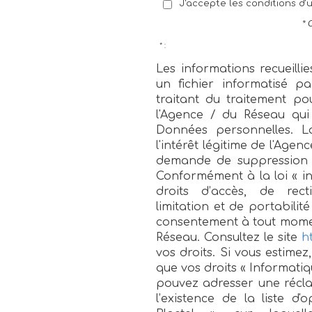
J'accepte les conditions d'u
* 
* :
Les informations recueilli
un fichier informatisé 
traitant du traitement po
l'Agence / du Réseau qui
Données personnelles. L
l'intérêt légitime de l'Age
demande de suppression e
Conformément à la loi « in
droits d’accès, de recti
limitation et de portabili
consentement à tout momen
Réseau. Consultez le site
ht
vos droits. Si vous estimez
que vos droits « Informatiq
pouvez adresser une récl
l’existence de la liste 