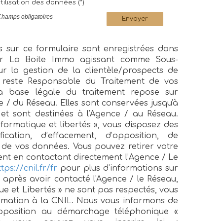
tilisation des données (*)
Champs obligatoires
Envoyer
es sur ce formulaire sont enregistrées dans
par La Boite Immo agissant comme Sous-
ur la gestion de la clientèle/prospects de
 reste Responsable du Traitement de vos
a base légale du traitement repose sur
nce / du Réseau. Elles sont conservées jusqu'à
t sont destinées à l'Agence / au Réseau.
formatique et libertés », vous disposez des
fication, d’effacement, d’opposition, de
té de vos données. Vous pouvez retirer votre
t en contactant directement l’Agence / Le
tps://cnil.fr/fr
pour plus d’informations sur
, après avoir contacté l'Agence / le Réseau,
ue et Libertés » ne sont pas respectés, vous
amation à la CNIL. Nous vous informons de
d'opposition au démarchage téléphonique «