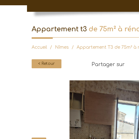
appartement t3
de 75m² à réno
Accueil
Nîmes
Appartement T3 de 75m² à rén
< Retour
Partager sur