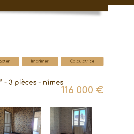
acter
Imprimer
Calculatrice
 - 3 pièces - nîmes
116 000
€